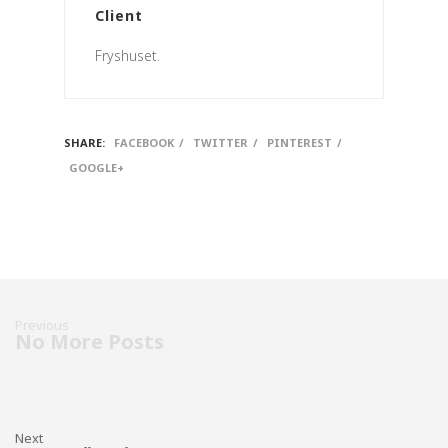
Client
Fryshuset.
SHARE:
FACEBOOK
/
TWITTER
/
PINTEREST
/
GOOGLE+
Previous
No More Posts
Next