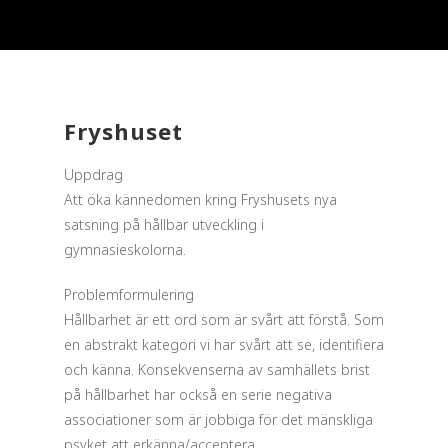
Fryshuset
Uppdrag
Att öka kännedomen kring Fryshusets nya
satsning på hållbar utveckling i
gymnasieskolorna.
Problemformulering
Hållbarhet är ett ord som är svårt att förstå. Som
en abstrakt kategori vi har svårt att se, identifiera
och känna. Konsekvenserna av samhällets brist
på hållbarhet har också en serie negativa
associationer som är jobbiga för det mänskliga
psyket att erkänna/acceptera.